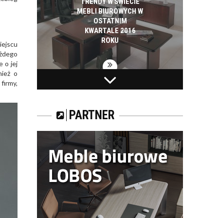
TRENDY W ŚWIECIE
MEBLI BIUROWYCH W
OSTATNIM
KWARTALE 2016
ROKU
iejscu
ażdego
 o jej
nież o
TRENDY NA RYNKU
firmy,
MEBLI BIUROWYCH.
PARTNER
URZĄDZAMY
RECEPCJĘ