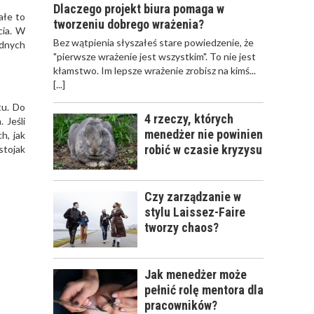
Dlaczego projekt biura pomaga w
ROKU
ałe to
tworzeniu dobrego wrażenia?
cia. W
Bez wątpienia słyszałeś stare powiedzenie, że
odnych
"pierwsze wrażenie jest wszystkim". To nie jest
kłamstwo. Im lepsze wrażenie zrobisz na kimś...
[...]
tu. Do
4 rzeczy, których
 Jeśli
menedżer nie powinien
h, jak
robić w czasie kryzysu
stojak
Czy zarządzanie w
stylu Laissez-Faire
tworzy chaos?
Jak menedżer może
pełnić rolę mentora dla
pracowników?