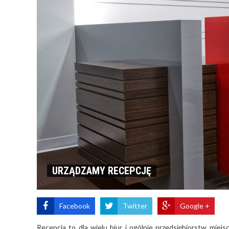
URZĄDZAMY RECEPCJĘ
Facebook
Twitter
Google +
Recepcja to dla wielu biur i ogólnie przedsiębiorstw mie