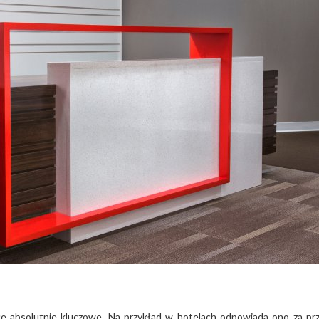
jsce absolutnie kluczowe. Na przykład w hotelach odpowiada ono za pr