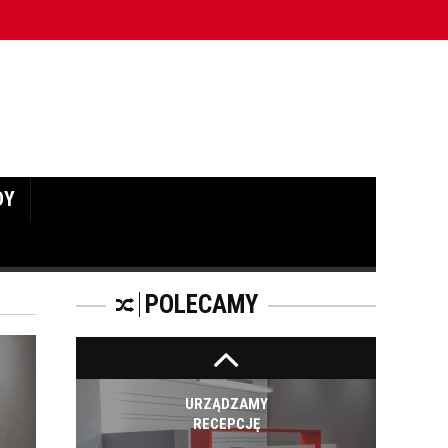
zanie w stylu Laissez-Faire tworzy chaos?
TRENDY W ŚWIECIE
MEBLI BIUROWYCH W
OSTATNIM
KWARTALE 2016
ROKU
DY
TRENDY NA RYNKU
MEBLI BIUROWYCH.
POLECAMY
URZĄDZAMY
RECEPCJĘ