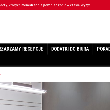
ch menedżer nie powinien robić w czasie kryzysu
Czy zarząd
RZĄDZAMY RECEPCJE
DODATKI DO BIURA
PORA
ę