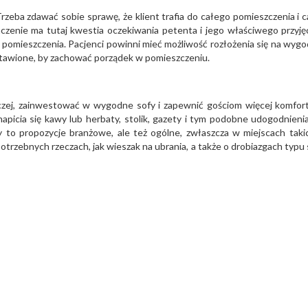
 Trzeba zdawać sobie sprawę, że klient trafia do całego pomieszczenia i c
czenie ma tutaj kwestia oczekiwania petenta i jego właściwego przyję
o pomieszczenia. Pacjenci powinni mieć możliwość rozłożenia się na wyg
zstawione, by zachować porządek w pomieszczeniu.
aczej, zainwestować w wygodne sofy i zapewnić gościom więcej komfor
icia się kawy lub herbaty, stolik, gazety i tym podobne udogodnienia.
y to propozycje branżowe, ale też ogólne, zwłaszcza w miejscach takic
otrzebnych rzeczach, jak wieszak na ubrania, a także o drobiazgach typu 