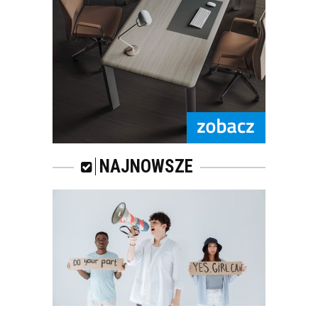
KOMFORTOWA
POCZEKALNIA DLA
KLIENTÓW
NAJNOWSZE
JAK ZAARANŻOWAĆ
POCZEKALNIĘ W
BIURZE?
TRENDY W ŚWIECIE
MEBLI BIUROWYCH W