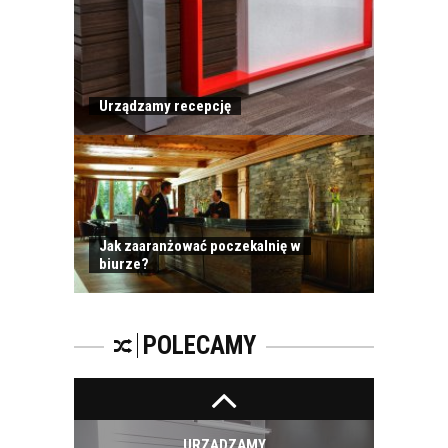
Urządzamy recepcję
TRENDY W ŚWIECIE
MEBLI BIUROWYCH W
OSTATNIM
KWARTALE 2016
ROKU
Jak zaaranżować poczekalnię w
biurze?
TRENDY NA RYNKU
MEBLI BIUROWYCH.
POLECAMY
URZĄDZAMY