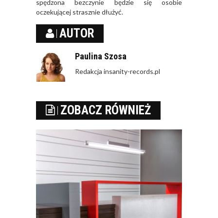
spędzona bezczynie będzie się osobie
oczekującej strasznie dłużyć.
AUTOR
Paulina Szosa
Redakcja insanity-records.pl
ZOBACZ RÓWNIEŻ
KOMFORTOWA
POCZEKALNIA DLA
KLIENTÓW
JAK ZAARANŻOWAĆ
POCZEKALNIĘ W
BIURZE?