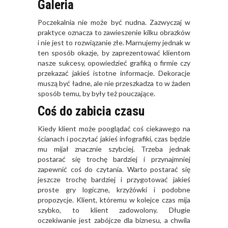
Galeria
Poczekalnia nie może być nudna. Zazwyczaj w
praktyce oznacza to zawieszenie kilku obrazków
i nie jest to rozwiązanie złe. Marnujemy jednak w
ten sposób okazje, by zaprezentować klientom
nasze sukcesy, opowiedzieć grafiką o firmie czy
przekazać jakieś istotne informacje. Dekoracje
muszą być ładne, ale nie przeszkadza to w żaden
sposób temu, by były też pouczające.
Coś do zabicia czasu
Kiedy klient może pooglądać coś ciekawego na
ścianach i poczytać jakieś infografiki, czas będzie
mu mijał znacznie szybciej. Trzeba jednak
postarać się trochę bardziej i przynajmniej
zapewnić coś do czytania. Warto postarać się
jeszcze trochę bardziej i przygotować jakieś
proste gry logiczne, krzyżówki i podobne
propozycje. Klient, któremu w kolejce czas mija
szybko, to klient zadowolony. Długie
oczekiwanie jest zabójcze dla biznesu, a chwila