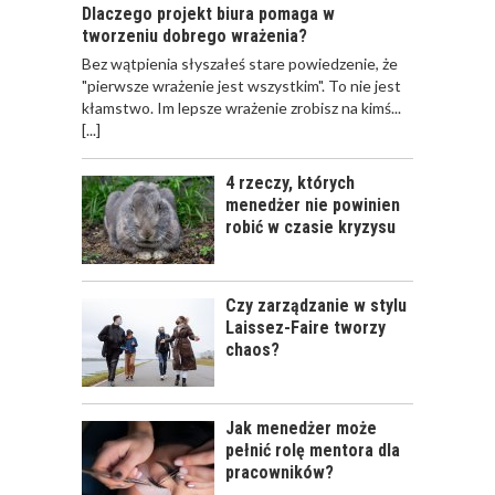
Dlaczego projekt biura pomaga w
OSTATNIM
tworzeniu dobrego wrażenia?
KWARTALE 2016
ROKU
Bez wątpienia słyszałeś stare powiedzenie, że
"pierwsze wrażenie jest wszystkim". To nie jest
kłamstwo. Im lepsze wrażenie zrobisz na kimś...
[...]
4 rzeczy, których
menedżer nie powinien
robić w czasie kryzysu
Czy zarządzanie w stylu
Laissez-Faire tworzy
chaos?
Jak menedżer może
pełnić rolę mentora dla
pracowników?