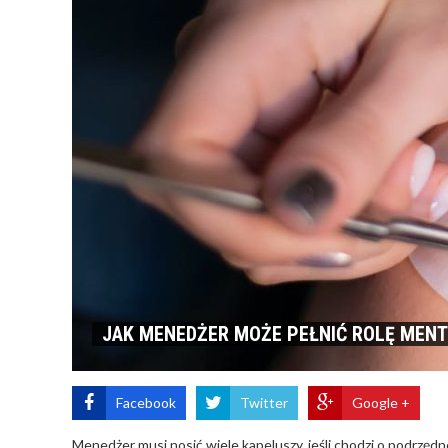
JAK MENEDŻER MOŻE PEŁNIĆ ROLĘ MEN
Facebook
Twitter
Google +
Menedżer musi nosić wiele kapeluszy, jeśli chodzi o podrzędn