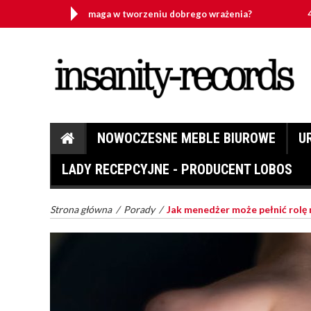
 biura pomaga w tworzeniu dobrego wrażenia?
4 rzeczy, kt
NOWOCZESNE MEBLE BIUROWE
U
LADY RECEPCYJNE - PRODUCENT LOBOS
Strona główna
/
Porady
/
Jak menedżer może pełnić rolę 