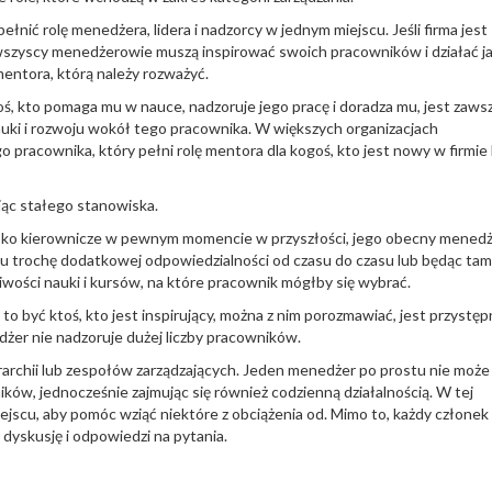
ełnić rolę menedżera, lidera i nadzorcy w jednym miejscu. Jeśli firma jest
k wszyscy menedżerowie muszą inspirować swoich pracowników i działać j
mentora, którą należy rozważyć.
toś, kto pomaga mu w nauce, nadzoruje jego pracę i doradza mu, jest zaws
uki i rozwoju wokół tego pracownika. W większych organizacjach
acownika, który pełni rolę mentora dla kogoś, kto jest nowy w firmie 
jąc stałego stanowiska.
owisko kierownicze w pewnym momencie w przyszłości, jego obecny mened
u trochę dodatkowej odpowiedzialności od czasu do czasu lub będąc tam
ości nauki i kursów, na które pracownik mógłby się wybrać.
o być ktoś, kto jest inspirujący, można z nim porozmawiać, jest przystępn
żer nie nadzoruje dużej liczby pracowników.
erarchii lub zespołów zarządzających. Jeden menedżer po prostu nie może
ów, jednocześnie zajmując się również codzienną działalnością. W tej
miejscu, aby pomóc wziąć niektóre z obciążenia od. Mimo to, każdy członek
dyskusję i odpowiedzi na pytania.