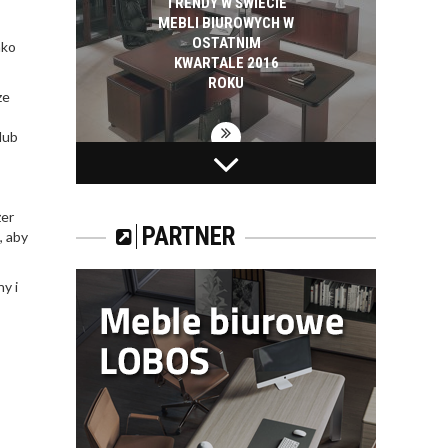
TRENDY W ŚWIECIE
MEBLI BIUROWYCH W
OSTATNIM
ako
KWARTALE 2016
ROKU
ze
lub
TRENDY NA RYNKU
MEBLI BIUROWYCH.
żer
PARTNER
, aby
y i
URZĄDZAMY
RECEPCJĘ