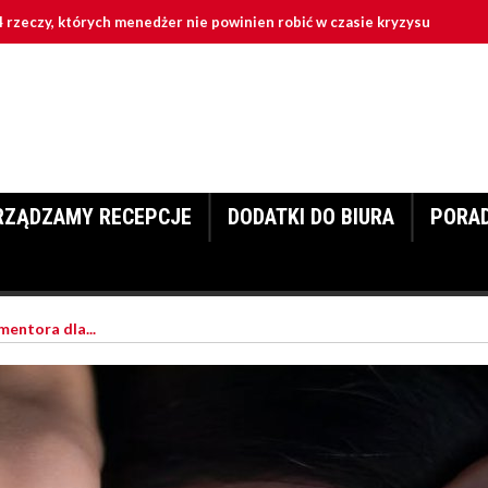
órych menedżer nie powinien robić w czasie kryzysu
Czy zar
RZĄDZAMY RECEPCJE
DODATKI DO BIURA
PORA
mentora dla...