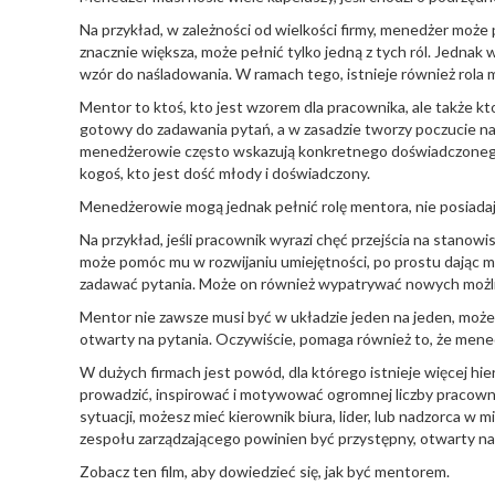
Na przykład, w zależności od wielkości firmy, menedżer może p
znacznie większa, może pełnić tylko jedną z tych ról. Jedna
wzór do naśladowania. W ramach tego, istnieje również rola 
Mentor to ktoś, kto jest wzorem dla pracownika, ale także k
gotowy do zadawania pytań, a w zasadzie tworzy poczucie na
menedżerowie często wskazują konkretnego doświadczonego pr
kogoś, kto jest dość młody i doświadczony.
Menedżerowie mogą jednak pełnić rolę mentora, nie posiada
Na przykład, jeśli pracownik wyrazi chęć przejścia na stan
może pomóc mu w rozwijaniu umiejętności, po prostu dając m
zadawać pytania. Może on również wypatrywać nowych możliw
Mentor nie zawsze musi być w układzie jeden na jeden, może t
otwarty na pytania. Oczywiście, pomaga również to, że mened
W dużych firmach jest powód, dla którego istnieje więcej hi
prowadzić, inspirować i motywować ogromnej liczby pracownik
sytuacji, możesz mieć kierownik biura, lider, lub nadzorca w 
zespołu zarządzającego powinien być przystępny, otwarty na 
Zobacz ten film, aby dowiedzieć się, jak być mentorem.