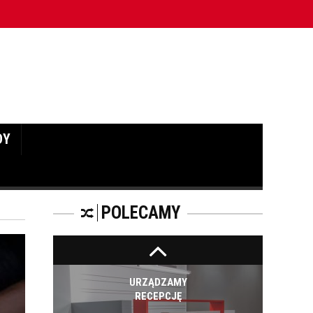
ządzanie w stylu Laissez-Faire tworzy chaos?
TRENDY W ŚWIECIE
MEBLI BIUROWYCH W
OSTATNIM
KWARTALE 2016
ROKU
DY
TRENDY NA RYNKU
MEBLI BIUROWYCH.
POLECAMY
URZĄDZAMY
RECEPCJĘ