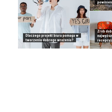
powinien
Zrób dob
Dlaczego projekt biura pomaga w
najwyższ
tworzeniu dobrego wrażenia?
recepcy