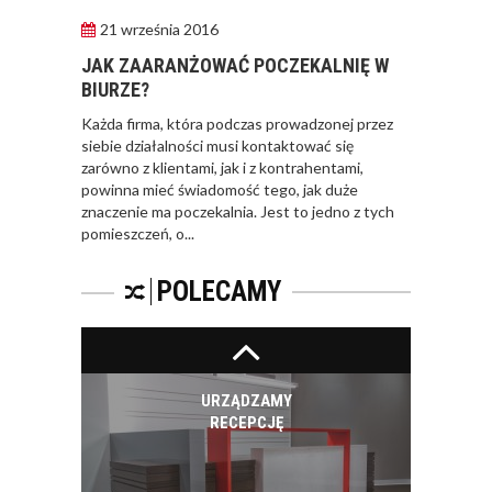
21 września 2016
TRENDY W ŚWIECIE
MEBLI BIUROWYCH W
JAK ZAARANŻOWAĆ POCZEKALNIĘ W
OSTATNIM
BIURZE?
KWARTALE 2016
Każda firma, która podczas prowadzonej przez
ROKU
siebie działalności musi kontaktować się
zarówno z klientami, jak i z kontrahentami,
powinna mieć świadomość tego, jak duże
znaczenie ma poczekalnia. Jest to jedno z tych
TRENDY NA RYNKU
pomieszczeń, o...
MEBLI BIUROWYCH.
POLECAMY
URZĄDZAMY
RECEPCJĘ