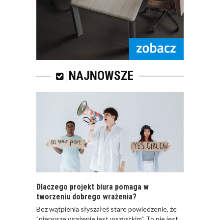
KOMFORTOWA
POCZEKALNIA DLA
KLIENTÓW
NAJNOWSZE
JAK ZAARANŻOWAĆ
POCZEKALNIĘ W
BIURZE?
TRENDY W ŚWIECIE
MEBLI BIUROWYCH W
Dlaczego projekt biura pomaga w
OSTATNIM
tworzeniu dobrego wrażenia?
KWARTALE 2016
ROKU
Bez wątpienia słyszałeś stare powiedzenie, że
"pierwsze wrażenie jest wszystkim". To nie jest